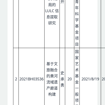
开
青
局的
年
LULC 信
科
息提取
学
研究
基
金
项
目
国
家
基于文
艺
旅融合
术
史
的黄河
基
2
2021BH03536
承
20
2021/8/19
2
流域遗
金
勇
产廊道
一
构建
般
项