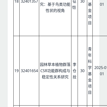
18
32401357
征
30
究：基于鸟类功能
基
01
恺
性状的视角
金
项
目
青
年
科
园林草本植物群落
李
学
2025-0
19
32401654
CSR功能群构成与
仓
30
基
01
稳定性关系研究
拴
金
项
目