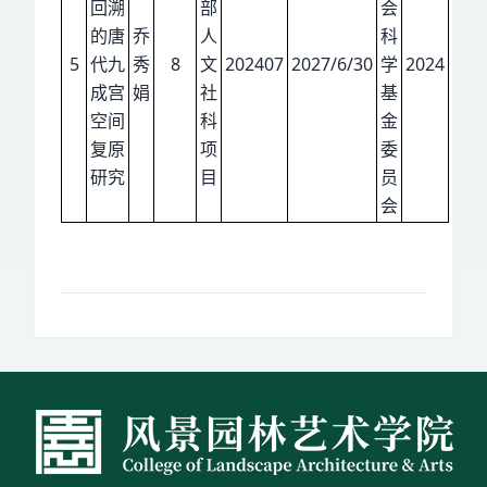
回溯
部
会
的唐
乔
人
科
5
代九
秀
8
文
202407
2027/6/30
学
2024
成宫
娟
社
基
空间
科
金
复原
项
委
研究
目
员
会