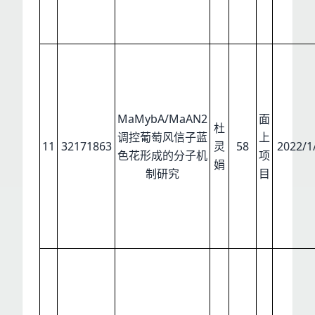
MaMybA/MaAN2
面
杜
调控葡萄风信子蓝
上
11
32171863
灵
58
2022/1
色花形成的分子机
项
娟
制研究
目