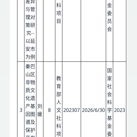
差异
科
金
与管
项
委
理对
目
员
策研
会
究
--
以延
安市
为例
秦巴
国
山区
教
家
非物
育
社
质文
部
会
化遗
人
科
产基
刘
3
8
文
202307
2026/6/30
学
2023
因图
媛
社
基
谱及
科
金
保护
项
委