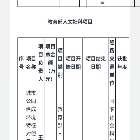
目
教育部人文社科项目
经
项
项目
项
费
目
总金
序
项目
目
项目开
项目结束
来
获批
负
额
号
名称
类
始日期
日期
源
年度
责
（万
别
单
人
元）
位
城市
公园
国
建成
教
家
环境
育
社
特征
部
会
对使
人
科
王