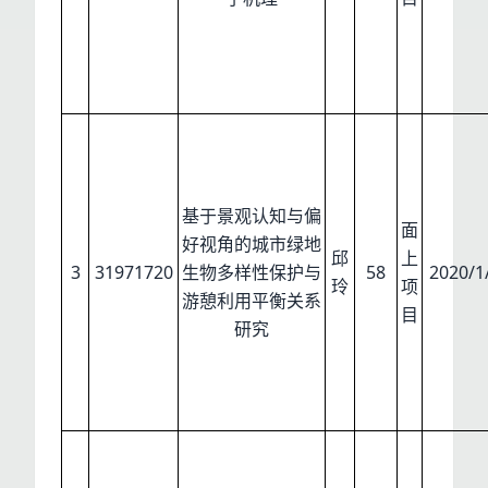
基于景观认知与偏
面
好视角的城市绿地
邱
上
3
31971720
生物多样性保护与
58
2020/1
玲
项
游憩利用平衡关系
目
研究