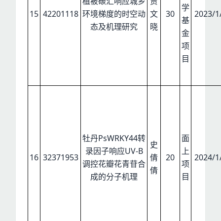
植被碳汇响应城乡
贾
学
15
42201118
环境梯度的时空动
文
30
2023/1
基
态及机理研究
晓
金
项
目
牡丹PsWRKY44转
面
史
录因子响应UV-B
上
16
32371953
倩
20
2024/1
调控花瓣花青苷合
项
倩
成的分子机理
目