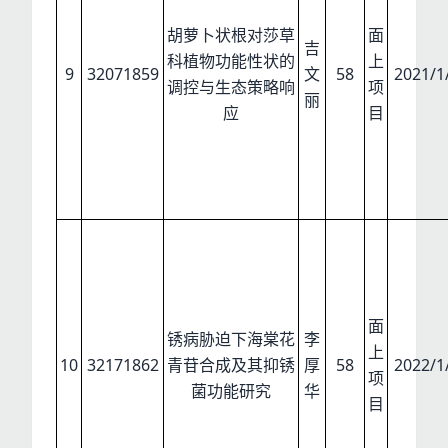
胡萝卜状根对莎草
面
吉
科植物功能性状的
上
9
32071859
文
58
2021/1
调控与生态策略响
项
丽
应
目
面
锈病胁迫下海棠花
李
上
10
32171862
青苷合成及其抑锈
厚
58
2022/1
项
菌功能研究
华
目