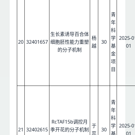
青
年
科
生长素诱导百合体
杨
学
2025-0
20
32401657
细胞胚性能力重塑
30
越
基
01
的分子机制
金
项
目
青
年
科
RcTAF15b调控月
于
学
2025-0
21
32402615
季开花的分子机制
30
蕊
基
01