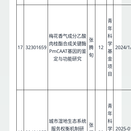
青
年
梅花香气成分乙酸
科
张
肉桂酯合成关键酶
学
17
32301659
腾
12
2024/1
PmCAAT基因的鉴
基
旬
定与功能研究
金
项
目
青
年
城市湿地生态系统
科
张
服务权衡机制研
学
2025-0