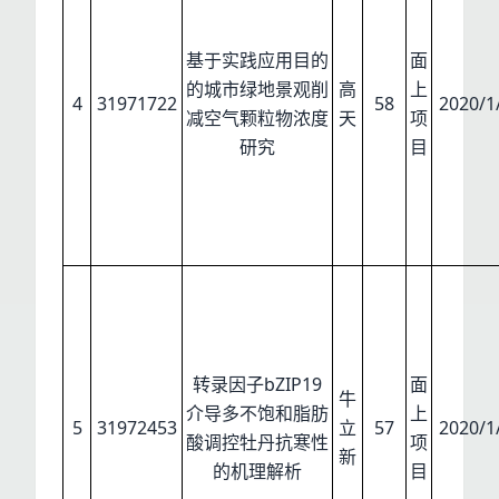
基于实践应用目的
面
的城市绿地景观削
高
上
4
31971722
58
2020/1
减空气颗粒物浓度
天
项
研究
目
转录因子bZIP19
面
牛
介导多不饱和脂肪
上
5
31972453
立
57
2020/1
酸调控牡丹抗寒性
项
新
的机理解析
目