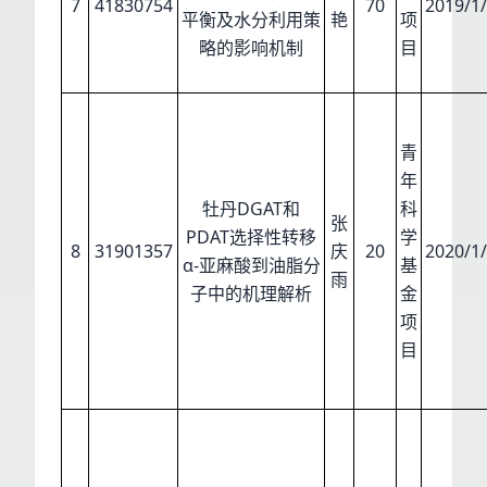
7
41830754
70
2019/1/
平衡及水分利用策
艳
项
略的影响机制
目
青
年
牡丹DGAT和
科
张
PDAT选择性转移
学
8
31901357
庆
20
2020/1/
α-亚麻酸到油脂分
基
雨
子中的机理解析
金
项
目