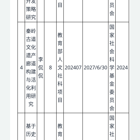
开发
目
员
策略
会
研究
国
秦岭
教
家
古道
育
社
文化
部
会
遗产
李
人
科
廊道
4
侃
8
文
202407
2027/6/30
学
2024
构建
侃
社
基
与活
科
金
化利
项
委
用研
目
员
究
会
国
基于
教
家
历史
育
社