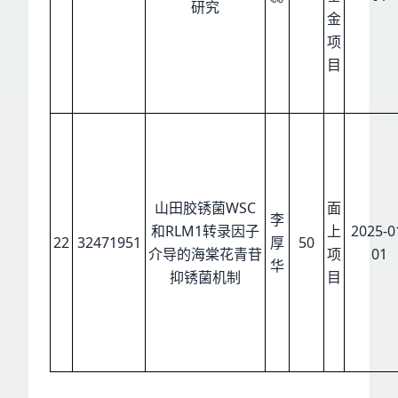
研究
金
项
目
山田胶锈菌WSC
面
李
和RLM1转录因子
上
2025-0
22
32471951
厚
50
介导的海棠花青苷
项
01
华
抑锈菌机制
目