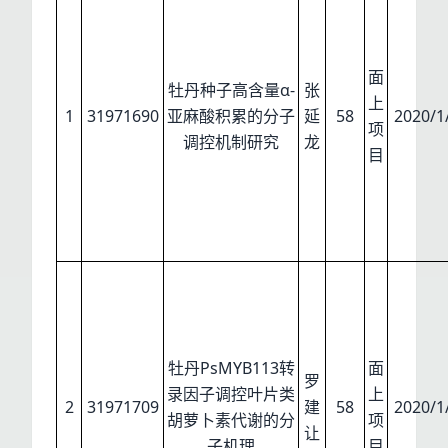
面
牡丹种子高含量α-
张
上
1
31971690
亚麻酸积累的分子
延
58
2020/1
项
调控机制研究
龙
目
牡丹PsMYB113转
面
罗
录因子调控叶片类
上
2
31971709
建
58
2020/1
胡萝卜素代谢的分
项
让
子机理
目