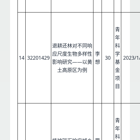
青
年
退耕还林对不同响
科
应尺度生物多样性
李
学
14
32201429
30
2023/1
影响研究——以黄
想
基
土高原区为例
金
项
目
青
年
科