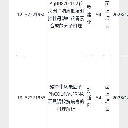
PqBBX20-1/-2转
面
罗
录因子响应低温调
上
12
32271950
建
54
2023/1
控牡丹幼叶花青素
项
让
合成的分子机理
目
矮牵牛转录因子
面
孙
PhCOL4介导RNA
上
13
32271953
道
54
2023/1
沉默调控抗病毒的
项
阳
机理解析
目