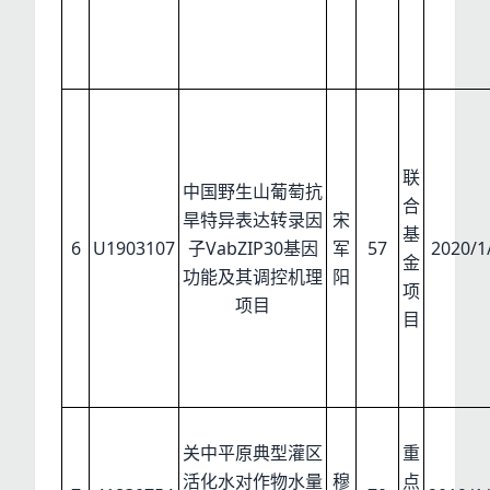
联
中国野生山葡萄抗
合
旱特异表达转录因
宋
基
6
U1903107
子VabZIP30基因
军
57
2020/1
金
功能及其调控机理
阳
项
项目
目
关中平原典型灌区
重
活化水对作物水量
穆
点