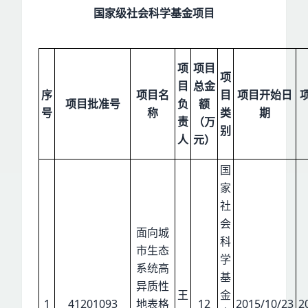
国家
级
社会科学基金项目
项
项目
项
目
总金
序
项目名
目
项目开始日
项目批准号
负
额
号
称
类
期
责
（万
别
人
元）
国
家
社
会
面向城
科
市生态
学
系统高
基
异质性
王
金
1
41201093
地表格
12
2015/10/23
2