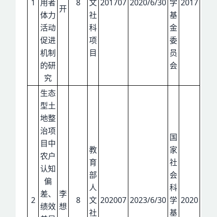
1
用者
8
文
201707
2020/6/30
学
2017
开
体力
社
基
活动
科
金
促进
项
委
机制
目
员
的研
会
究
生态
型土
地整
治项
国
目中
教
家
农户
育
社
认知
部
会
偏
人
科
差、
李
2
8
文
202007
2023/6/30
学
2020
绩效
想
社
基